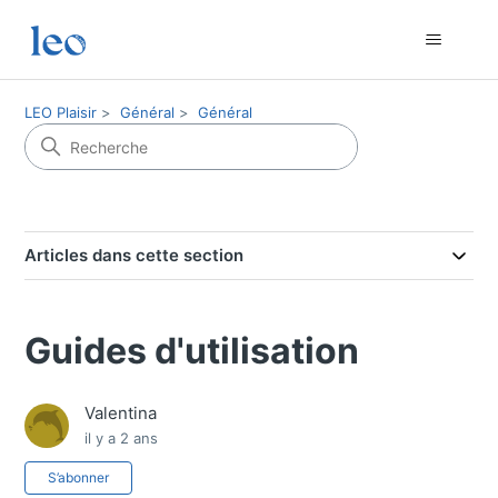
LEO Plaisir
Général
Général
Articles dans cette section
Guides d'utilisation
Valentina
il y a 2 ans
Pas encore suivi par quelqu'un
S’abonner