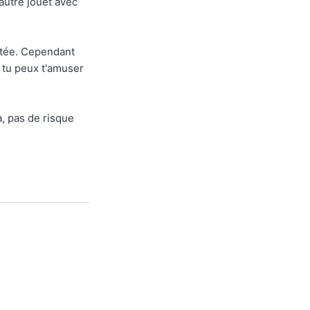
 autre jouet avec
mitée. Cependant
s tu peux t'amuser
a, pas de risque