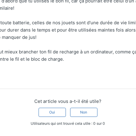
d'abord que tu utilises le bon fil, car ça pourrait être celui d'un
ilaire!
toute batterie, celles de nos jouets sont d'une durée de vie li
pour durer dans le temps et pour être utilisées maintes fois alor
e manquer de jus!
aut mieux brancher ton fil de recharge à un ordinateur, comme ç
ntre le fil et le bloc de charge.
Cet article vous a-t-il été utile?
Oui
Non
Utilisateurs qui ont trouvé cela utile : 0 sur 0