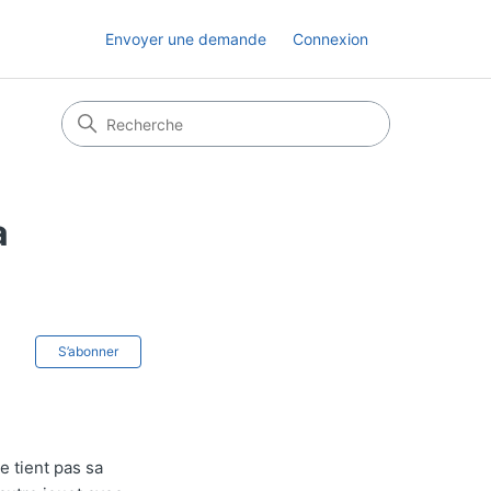
Envoyer une demande
Connexion
a
Pas encore suivi par quelqu'un
S’abonner
e tient pas sa